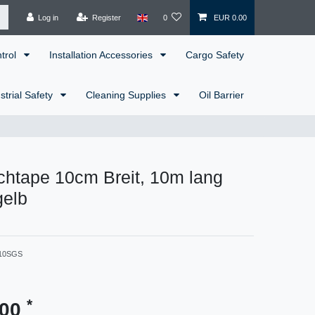
Log in
Register
0
EUR 0.00
ntrol
Installation Accessories
Cargo Safety
strial Safety
Cleaning Supplies
Oil Barrier
chtape 10cm Breit, 10m lang
gelb
10SGS
*
.00