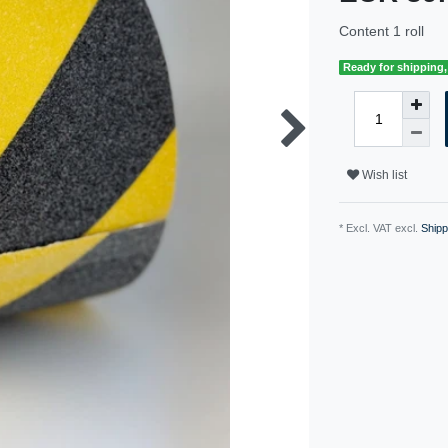
Content
1
roll
Ready for shipping, 
Wish list
* Excl. VAT excl.
Shipp