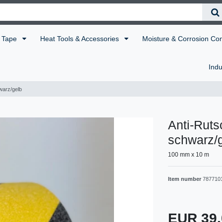
Tape
Heat Tools & Accessories
Moisture & Corrosion Co
Indu
warz/gelb
Anti-Ruts
schwarz/
100 mm x 10 m
Item number
787710
EUR 39