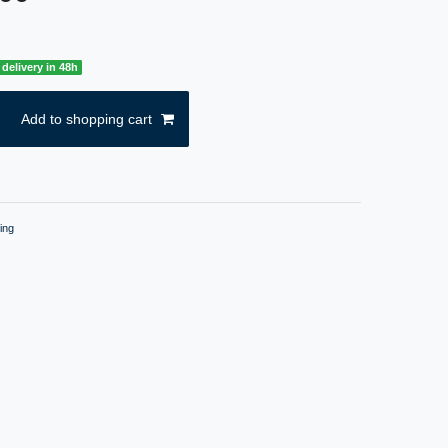
delivery in 48h
Add to shopping cart
ing