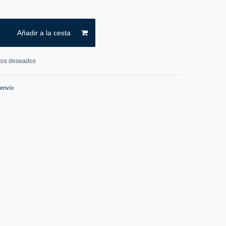
Añadir a la cesta
ctos deseados
 envío