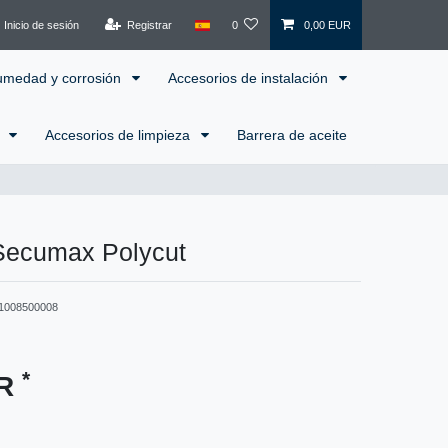
Inicio de sesión
Registrar
0
0,00 EUR
humedad y corrosión
Accesorios de instalación
l
Accesorios de limpieza
Barrera de aceite
 Secumax Polycut
1008500008
*
UR