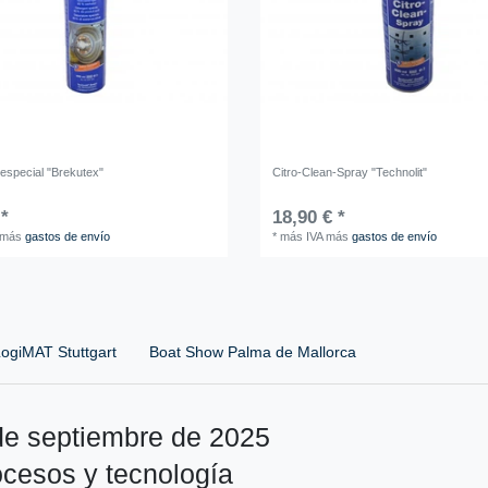
 especial "Brekutex"
Citro-Clean-Spray "Technolit"
 *
18,90 € *
más
gastos de envío
*
más IVA
más
gastos de envío
ogiMAT Stuttgart
Boat Show Palma de Mallorca
de septiembre de 2025
ocesos y tecnología