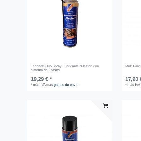
Technolit Duo Spray Lubricante "Flestol" con
Multi Flui
sistema de 2 fases
19,29 € *
17,90 
*
más IVA
más
gastos de envío
*
más IVA