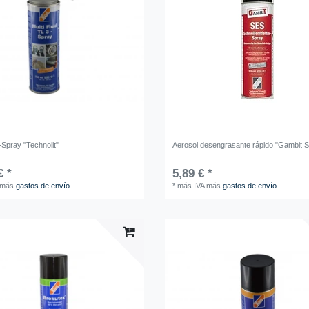
d-Spray "Technolit"
Aerosol desengrasante rápido "Gambit 
€ *
5,89 € *
más
gastos de envío
*
más IVA
más
gastos de envío