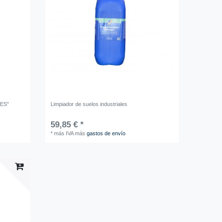
SES"
Limpiador de suelos industriales
59,85 € *
*
más IVA
más
gastos de envío