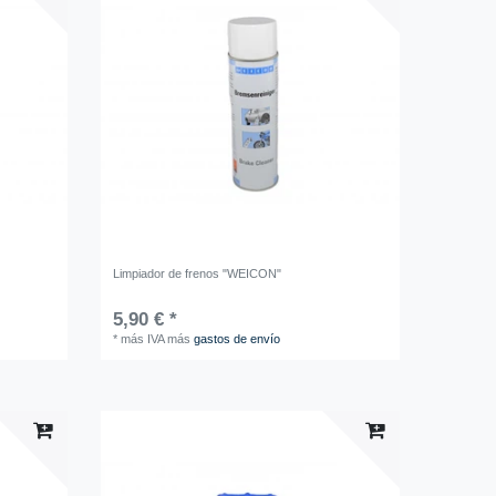
Limpiador de frenos "WEICON"
5,90 € *
*
más IVA
más
gastos de envío