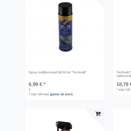
Spray multifuncional WL50 de "Technolit"
Technolit 
cabezal d
6,99 € *
18,79 
1
*
más IVA
*
más IVA
más
gastos de envío