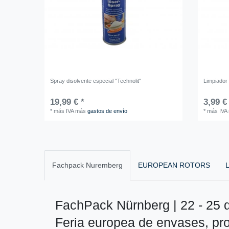
Spray disolvente especial "Technolit"
Limpiador
19,99 € *
3,99 €
*
más IVA
más
gastos de envío
*
más IVA
Fachpack Nuremberg
EUROPEAN ROTORS
L
FachPack Nürnberg | 22 - 25 
Feria europea de envases, pr