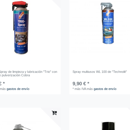
Spray de limpieza y lubricación "Trio" con
Spray multiusos WL 100 de "Technolit"
e pulverización Cobra
€ *
9,90 € *
más
gastos de envío
*
más IVA
más
gastos de envío