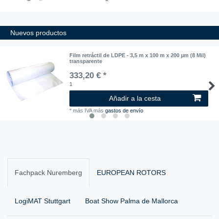
Nuevos productos
Film retráctil de LDPE - 3,5 m x 100 m x 200 µm (8 Mil)
transparente
333,20 € *
1
Añadir a la cesta
*
más IVA
más
gastos de envío
Fachpack Nuremberg
EUROPEAN ROTORS
LogiMAT Stuttgart
Boat Show Palma de Mallorca