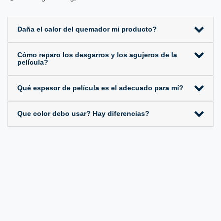
Daña el calor del quemador mi producto?
Cómo reparo los desgarros y los agujeros de la
película?
Qué espesor de película es el adecuado para mí?
Que color debo usar? Hay diferencias?
Aviso legal
Política de privacidad
Términos y condiciones
Derecho de anulación
Contacto
Withdraw from contract here