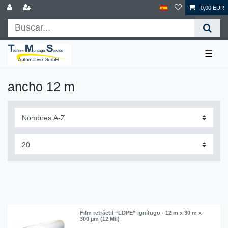
0,00 EUR
☰
ancho 12 m
Film retráctil “LDPE” ignífugo - 12 m x 30 m x
300 µm (12 Mil)