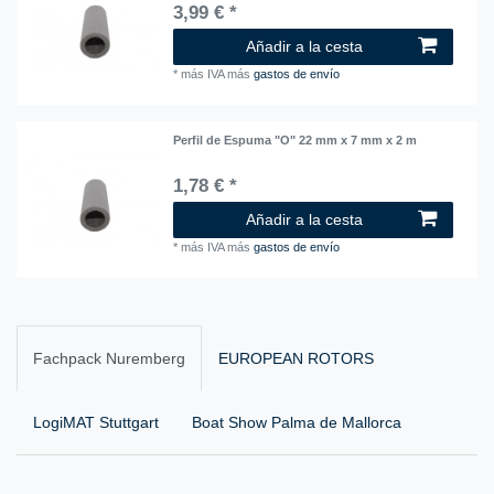
3,99 € *
Añadir a la cesta
*
más IVA
más
gastos de envío
Perfil de Espuma "O" 22 mm x 7 mm x 2 m
1,78 € *
Añadir a la cesta
*
más IVA
más
gastos de envío
Fachpack Nuremberg
EUROPEAN ROTORS
LogiMAT Stuttgart
Boat Show Palma de Mallorca