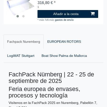
316,80 € *
1
Añadir a la cesta
*
más IVA
más
gastos de envío
Fachpack Nuremberg
EUROPEAN ROTORS
LogiMAT Stuttgart
Boat Show Palma de Mallorca
FachPack Nürnberg | 22 - 25 de
septiembre de 2025
Feria europea de envases,
procesos y tecnología
Visítenos en la FachPack 2025 en Nuremberg, Pabellón 7,