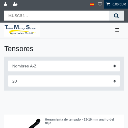
0,00 EUR
☰
Tensores
Herramienta de tensado - 13-19 mm ancho del
fleje