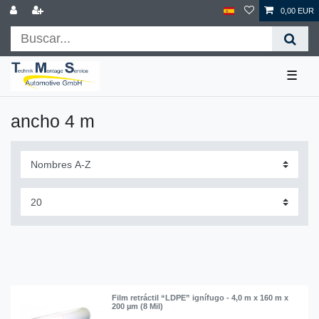
0,00 EUR
☰
ancho 4 m
Film retráctil “LDPE” ignífugo - 4,0 m x 160 m x
200 µm (8 Mil)