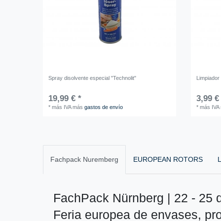
Spray disolvente especial "Technolit"
Limpiador
19,99 € *
3,99 €
*
más IVA
más
gastos de envío
*
más IVA
Fachpack Nuremberg
EUROPEAN ROTORS
L
FachPack Nürnberg | 22 - 25 
Feria europea de envases, pr