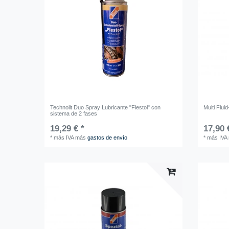
Technolit Duo Spray Lubricante "Flestol" con
Multi Flui
sistema de 2 fases
19,29 € *
17,90 
*
más IVA
más
gastos de envío
*
más IVA