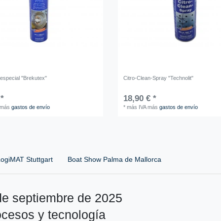
 especial "Brekutex"
Citro-Clean-Spray "Technolit"
 *
18,90 € *
más
gastos de envío
*
más IVA
más
gastos de envío
ogiMAT Stuttgart
Boat Show Palma de Mallorca
de septiembre de 2025
ocesos y tecnología