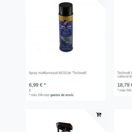
Spray multifuncional WL50 de "Technolit"
Technolit 
cabezal d
6,99 € *
18,79 
1
*
más IVA
*
más IVA
más
gastos de envío