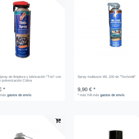
Spray de limpieza y lubricación "Trio" con
Spray multiusos WL 100 de "Technolit"
e pulverización Cobra
€ *
9,90 € *
más
gastos de envío
*
más IVA
más
gastos de envío