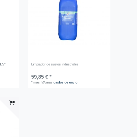
SES"
Limpiador de suelos industriales
59,85 € *
*
más IVA
más
gastos de envío