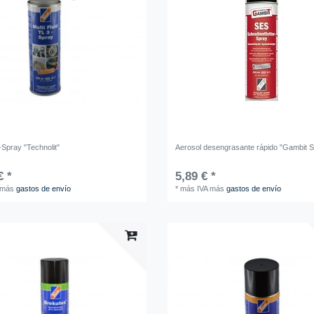
d-Spray "Technolit"
Aerosol desengrasante rápido "Gambit 
€ *
5,89 € *
más
gastos de envío
*
más IVA
más
gastos de envío