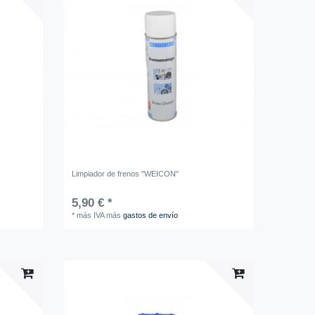
Limpiador de frenos "WEICON"
5,90 € *
*
más IVA
más
gastos de envío