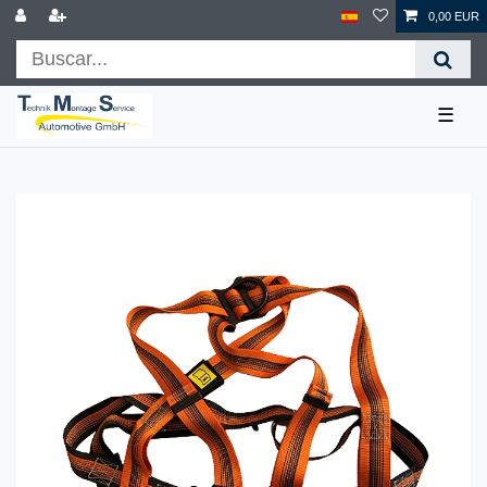
0,00 EUR
☰