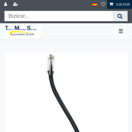
0,00 EUR
☰