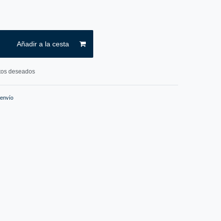
Añadir a la cesta
ctos deseados
 envío