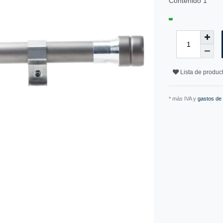
Contenido
1
Lista de produ
* más IVA y
gastos de