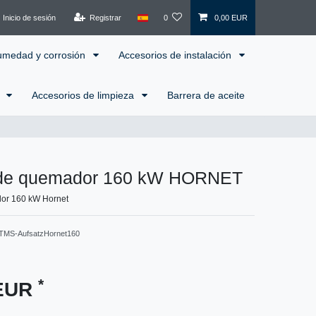
Inicio de sesión
Registrar
0
0,00 EUR
humedad y corrosión
Accesorios de instalación
l
Accesorios de limpieza
Barrera de aceite
 de quemador 160 kW HORNET
or 160 kW Hornet
TMS-AufsatzHornet160
*
 EUR