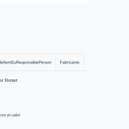
gleItemEuResponsiblePerson
Fabricante
or Hornet
con el calor