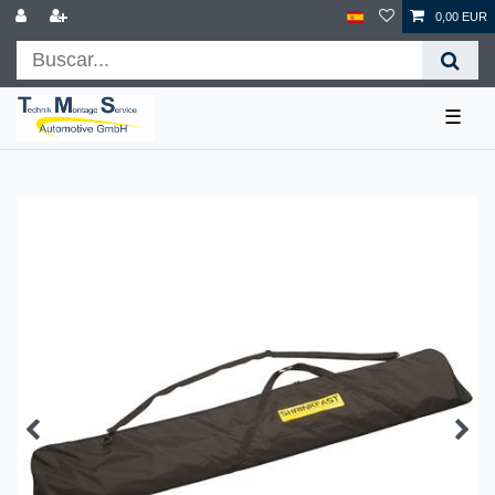
0,00 EUR
☰