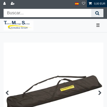
0,00 EUR
☰