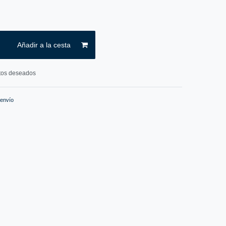
Añadir a la cesta
ctos deseados
 envío