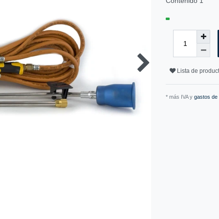
Contenido
1
Lista de produ
* más IVA y
gastos de