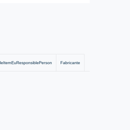
gleItemEuResponsiblePerson
Fabricante