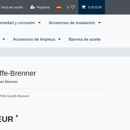
Inicio de sesión
Registrar
0
0,00 EUR
humedad y corrosión
Accesorios de instalación
l
Accesorios de limpieza
Barrera de aceite
ffe-Brenner
ner Brenner
TMS-Giraffe-Brenner
*
 EUR