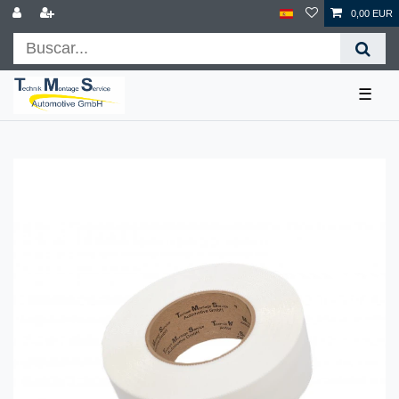
0,00 EUR
☰