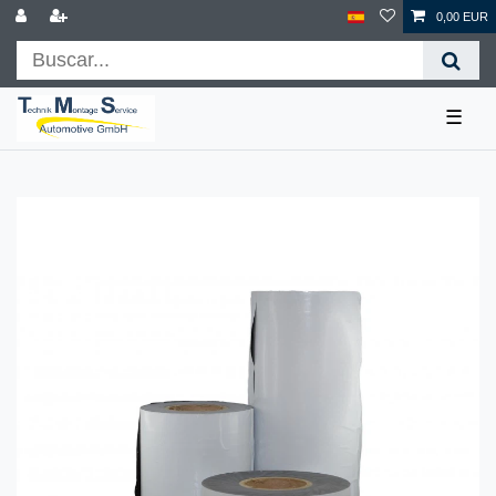
0,00 EUR
☰