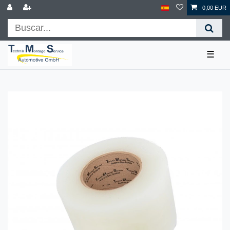
0,00 EUR
☰