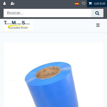
0,00 EUR
☰