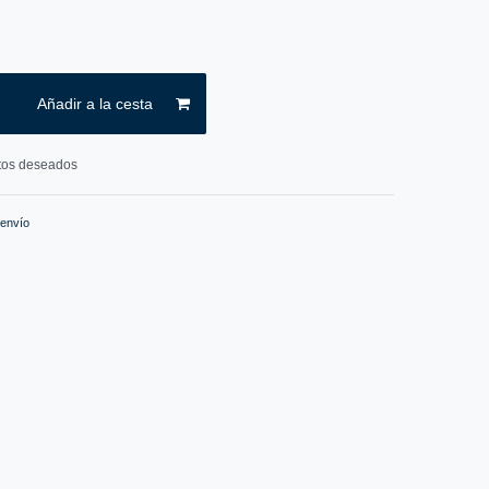
Añadir a la cesta
ctos deseados
 envío