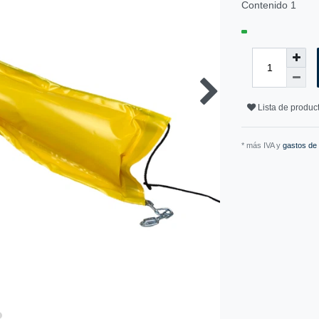
Contenido
1
Lista de produ
* más IVA y
gastos de