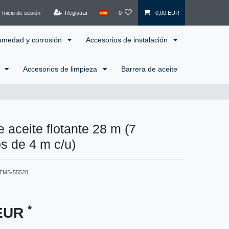
Inicio de sesión
Registrar
0
0,00 EUR
humedad y corrosión
Accesorios de instalación
l
Accesorios de limpieza
Barrera de aceite
e aceite flotante 28 m (7
s de 4 m c/u)
TMS-55528
*
 EUR