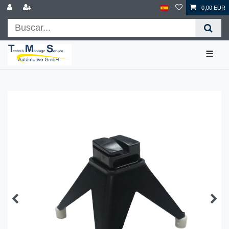
0,00 EUR
☰