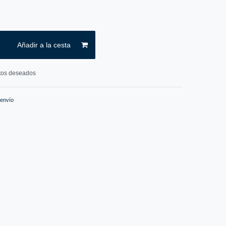
Añadir a la cesta
ctos deseados
 envío