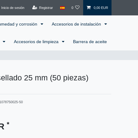
Inicio de sesión
Registrar
0
0,00 EUR
humedad y corrosión
Accesorios de instalación
l
Accesorios de limpieza
Barrera de aceite
sellado 25 mm (50 piezas)
1078750025-50
*
UR