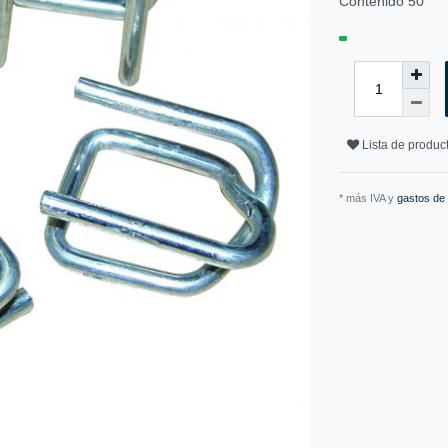
Contenido
50
Lista de produ
* más IVA y
gastos de