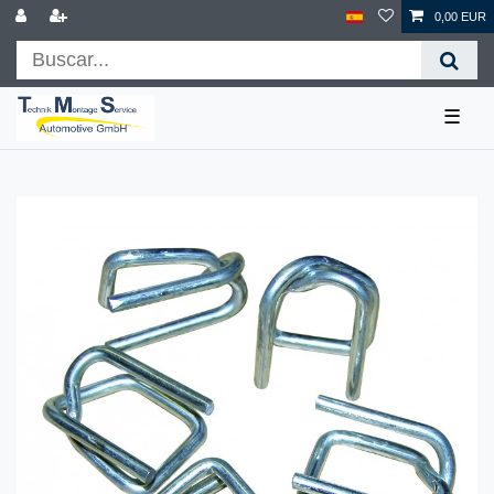
0,00 EUR
☰