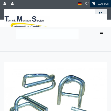
0,00 EUR
☰