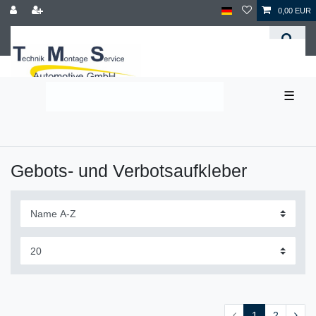
0,00 EUR
☰
Gebots- und Verbotsaufkleber
1
2