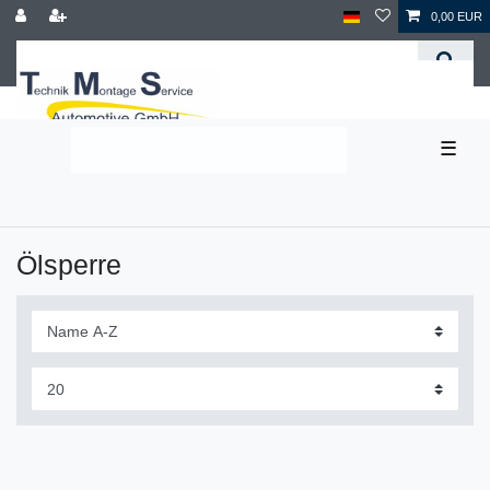
0,00 EUR
☰
Ölsperre