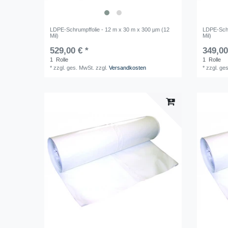
LDPE-Schrumpffolie - 12 m x 30 m x 300 µm (12
LDPE-Schr
Mil)
Mil)
529,00 € *
349,00
1
Rolle
1
Rolle
*
zzgl. ges. MwSt.
zzgl.
Versandkosten
*
zzgl. ge