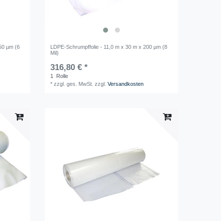
50 µm (6
LDPE-Schrumpffolie - 11,0 m x 30 m x 200 µm (8
Mil)
316,80 € *
1
Rolle
*
zzgl. ges. MwSt.
zzgl.
Versandkosten