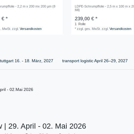
umpffolie - 2,2 m x 200 mx 200 µm (8
LDPE-Schrumpffolie - 2,5 m x 100 m x 2
Mil)
 € *
239,00 € *
1
Rolle
s. MwSt.
zzgl.
Versandkosten
*
zzgl. ges. MwSt.
zzgl.
Versandkosten
uttgart 16. - 18. März, 2027
transport logistic April 26–29, 2027
ril - 02.Mai 2026
| 29. April - 02. Mai 2026