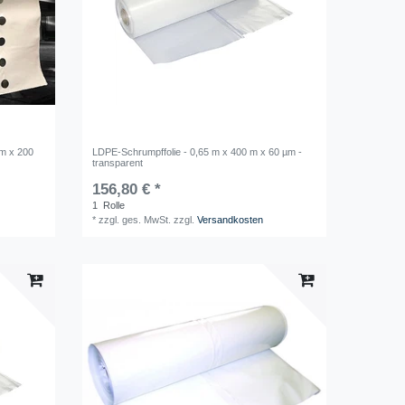
 m x 200
LDPE-Schrumpffolie - 0,65 m x 400 m x 60 µm -
transparent
156,80 € *
1
Rolle
*
zzgl. ges. MwSt.
zzgl.
Versandkosten