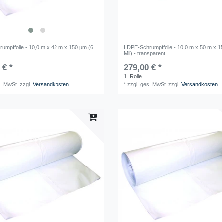
umpffolie - 10,0 m x 42 m x 150 µm (6
LDPE-Schrumpffolie - 10,0 m x 50 m x 1
Mil) - transparent
 € *
279,00 € *
1
Rolle
s. MwSt.
zzgl.
Versandkosten
*
zzgl. ges. MwSt.
zzgl.
Versandkosten