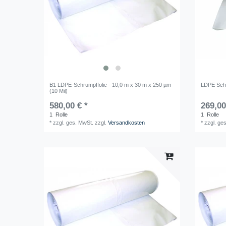
B1 LDPE-Schrumpffolie - 10,0 m x 30 m x 250 µm
LDPE Sch
(10 Mil)
580,00 € *
269,00
1
Rolle
1
Rolle
*
zzgl. ges. MwSt.
zzgl.
Versandkosten
*
zzgl. ge