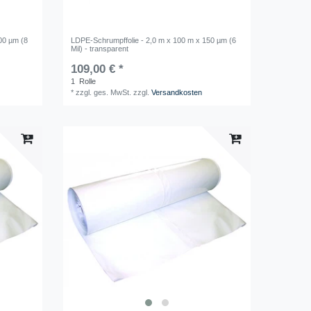
00 µm (8
LDPE-Schrumpffolie - 2,0 m x 100 m x 150 µm (6
Mil) - transparent
109,00 € *
1
Rolle
*
zzgl. ges. MwSt.
zzgl.
Versandkosten