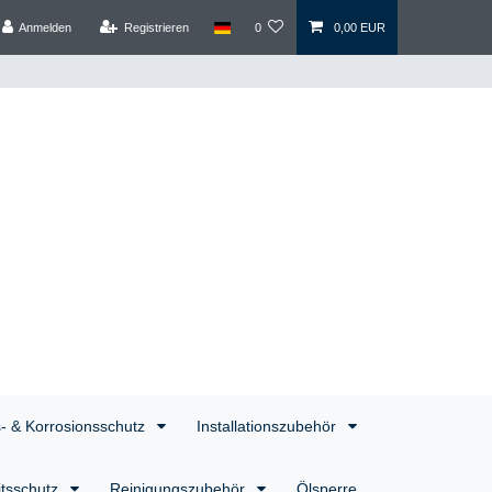
Anmelden
Registrieren
0
0,00 EUR
s- & Korrosionsschutz
Installationszubehör
itsschutz
Reinigungszubehör
Ölsperre