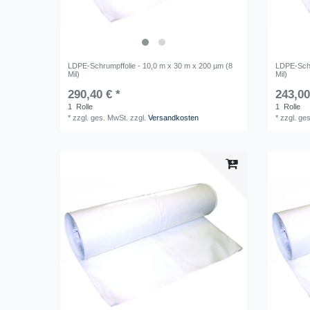
LDPE-Schrumpffolie - 10,0 m x 30 m x 200 µm (8
LDPE-Schr
Mil)
Mil)
290,40 € *
243,00
1
Rolle
1
Rolle
*
zzgl. ges. MwSt.
zzgl.
Versandkosten
*
zzgl. ge