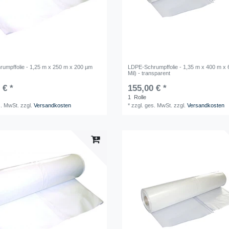
umpffolie - 1,25 m x 250 m x 200 µm
LDPE-Schrumpffolie - 1,35 m x 400 m x 
Mil) - transparent
 € *
155,00 € *
1
Rolle
s. MwSt.
zzgl.
Versandkosten
*
zzgl. ges. MwSt.
zzgl.
Versandkosten