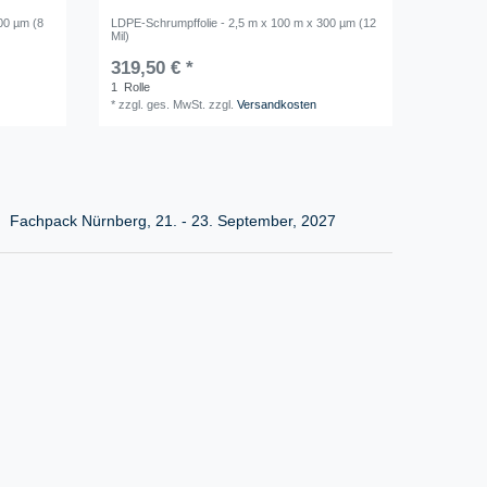
00 µm (8
LDPE-Schrumpffolie - 2,5 m x 100 m x 300 µm (12
Mil)
319,50 € *
1
Rolle
*
zzgl. ges. MwSt.
zzgl.
Versandkosten
Fachpack Nürnberg, 21. - 23. September, 2027