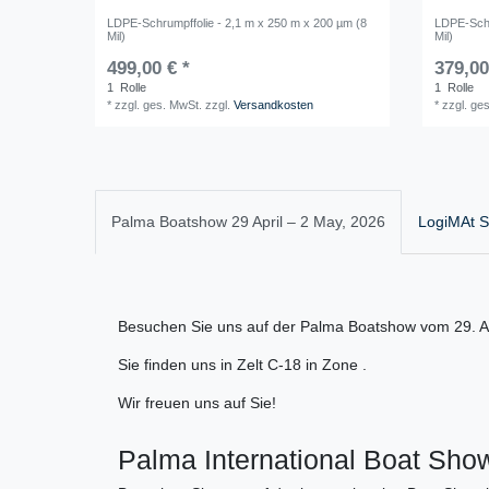
LDPE-Schrumpffolie - 2,1 m x 250 m x 200 µm (8
LDPE-Schr
Mil)
Mil)
499,00 € *
379,00
1
Rolle
1
Rolle
*
zzgl. ges. MwSt.
zzgl.
Versandkosten
*
zzgl. ge
Palma Boatshow 29 April – 2 May, 2026
LogiMAt St
Besuchen Sie uns auf der Palma Boatshow vom 29. Ap
Sie finden uns in Zelt C-18 in Zone .
Wir freuen uns auf Sie!
Palma International Boat Show 