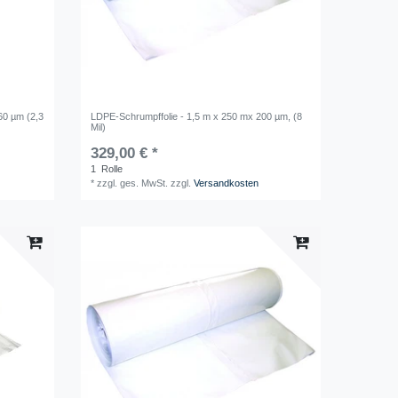
60 µm (2,3
LDPE-Schrumpffolie - 1,5 m x 250 mx 200 µm, (8
Mil)
329,00 € *
1
Rolle
*
zzgl. ges. MwSt.
zzgl.
Versandkosten