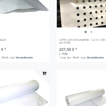
lauch
LDPE-Loch-Schrumpffolie - 1,2 m x 200
µm (8 Mil)
 € *
227,50 € *
1
Rolle
s. MwSt.
zzgl.
Versandkosten
*
zzgl. ges. MwSt.
zzgl.
Versandkosten