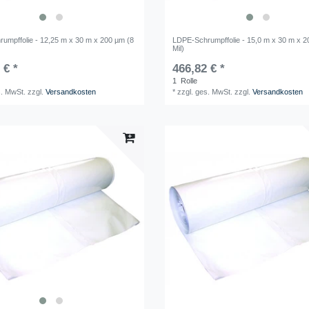
umpffolie - 12,25 m x 30 m x 200 µm (8
LDPE-Schrumpffolie - 15,0 m x 30 m x 2
Mil)
 € *
466,82 € *
1
Rolle
s. MwSt.
zzgl.
Versandkosten
*
zzgl. ges. MwSt.
zzgl.
Versandkosten