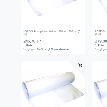
LDPE-Schrumpffolie - 0,8 m x 320 m x 200 µm (8
LDPE-Schr
Mil)
(8Mil)
245,76 € *
279,00
1
Rolle
1
Rolle
*
zzgl. ges. MwSt.
zzgl.
Versandkosten
*
zzgl. ge