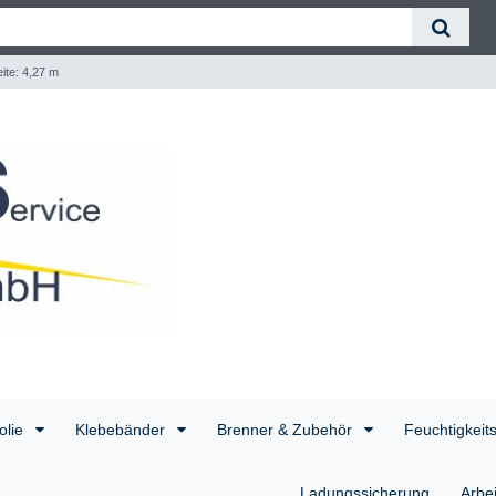
eite: 4,27 m
olie
Klebebänder
Brenner & Zubehör
Feuchtigkeit
Ladungssicherung
Arbe