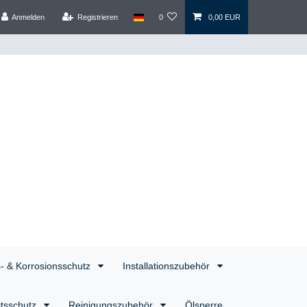
Anmelden
Registrieren
0
0,00 EUR
s- & Korrosionsschutz
Installationszubehör
itsschutz
Reinigungszubehör
Ölsperre