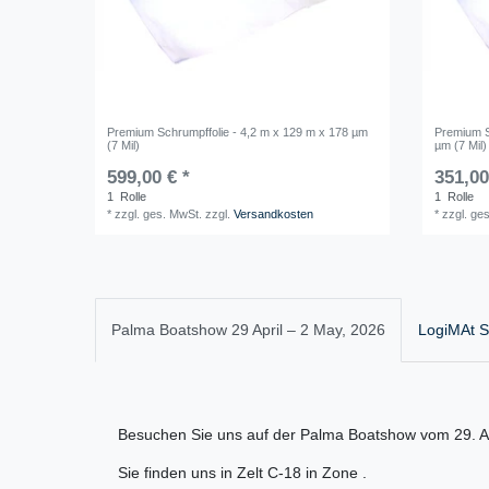
Premium Schrumpffolie - 4,2 m x 129 m x 178 µm
Premium S
(7 Mil)
µm (7 Mil)
599,00 € *
351,00
1
Rolle
1
Rolle
*
zzgl. ges. MwSt.
zzgl.
Versandkosten
*
zzgl. ge
Palma Boatshow 29 April – 2 May, 2026
LogiMAt St
Besuchen Sie uns auf der Palma Boatshow vom 29. Ap
Sie finden uns in Zelt C-18 in Zone .