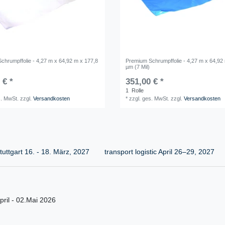
chrumpffolie - 4,27 m x 64,92 m x 177,8
Premium Schrumpffolie - 4,27 m x 64,92
µm (7 Mil)
 € *
351,00 € *
1
Rolle
s. MwSt.
zzgl.
Versandkosten
*
zzgl. ges. MwSt.
zzgl.
Versandkosten
uttgart 16. - 18. März, 2027
transport logistic April 26–29, 2027
ril - 02.Mai 2026