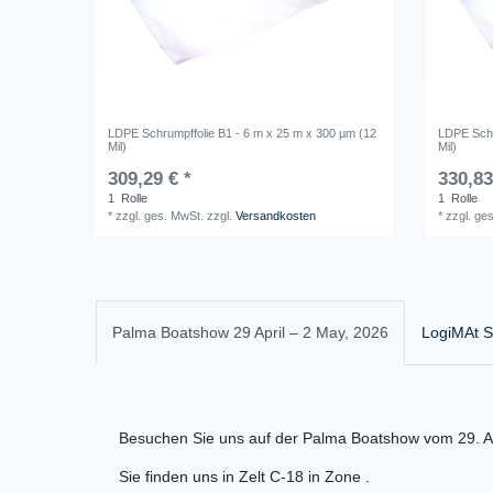
LDPE Schrumpffolie B1 - 6 m x 25 m x 300 µm (12
LDPE Schr
Mil)
Mil)
309,29 € *
330,83
1
Rolle
1
Rolle
*
zzgl. ges. MwSt.
zzgl.
Versandkosten
*
zzgl. ge
Palma Boatshow 29 April – 2 May, 2026
LogiMAt St
Besuchen Sie uns auf der Palma Boatshow vom 29. Ap
Sie finden uns in Zelt C-18 in Zone .