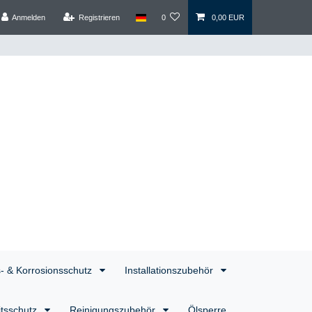
Anmelden
Registrieren
0
0,00 EUR
s- & Korrosionsschutz
Installationszubehör
itsschutz
Reinigungszubehör
Ölsperre