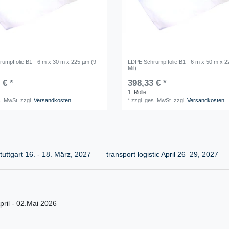
umpffolie B1 - 6 m x 30 m x 225 µm (9
LDPE Schrumpffolie B1 - 6 m x 50 m x 2
Mil)
 € *
398,33 € *
1
Rolle
s. MwSt.
zzgl.
Versandkosten
*
zzgl. ges. MwSt.
zzgl.
Versandkosten
uttgart 16. - 18. März, 2027
transport logistic April 26–29, 2027
ril - 02.Mai 2026