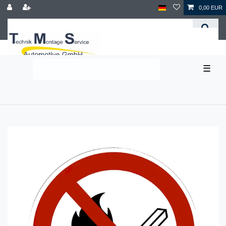
0,00 EUR
☰