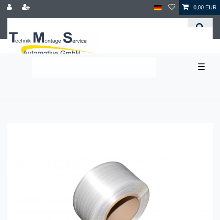
0,00 EUR
☰