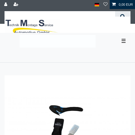
0,00 EUR
☰