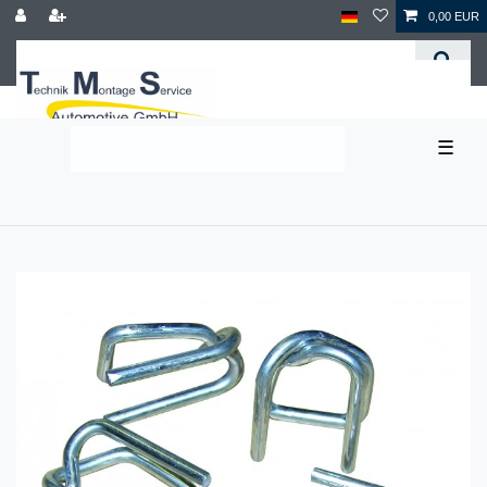
0,00 EUR
☰