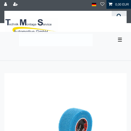
0,00 EUR
☰