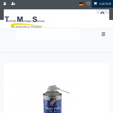
0,00 EUR
☰