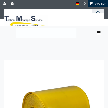
0,00 EUR
☰