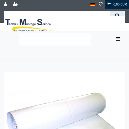
0,00 EUR
☰