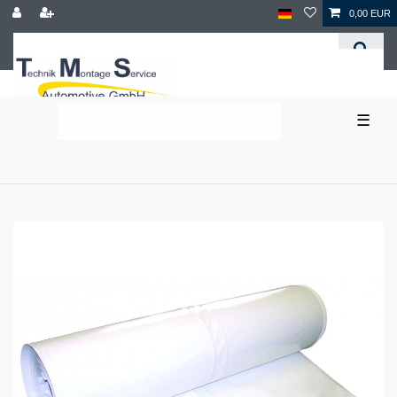
0,00 EUR
☰