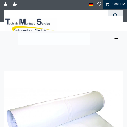
0,00 EUR
☰