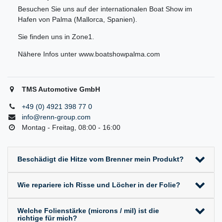
Besuchen Sie uns auf der internationalen Boat Show im
Hafen von Palma (Mallorca, Spanien).
Sie finden uns in Zone1.
Nähere Infos unter www.boatshowpalma.com
TMS Automotive GmbH
+49 (0) 4921 398 77 0
info@renn-group.com
Montag - Freitag, 08:00 - 16:00
Beschädigt die Hitze vom Brenner mein Produkt?
Wie repariere ich Risse und Löcher in der Folie?
Welche Folienstärke (microns / mil) ist die
richtige für mich?