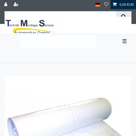
0,00 EUR
☰