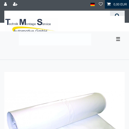
0,00 EUR
☰