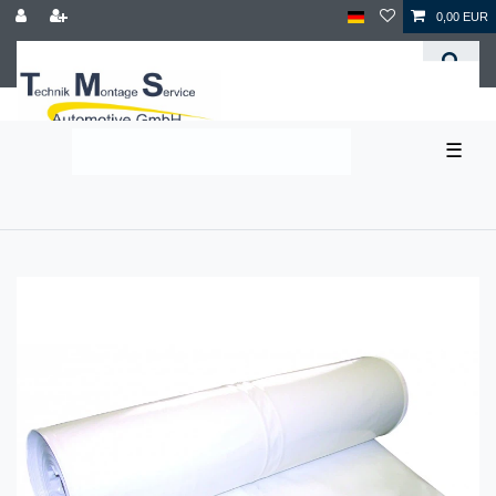
0,00 EUR
☰