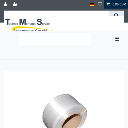
0,00 EUR
☰