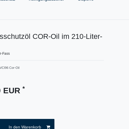
sschutzöl COR-Oil im 210-Liter-
r-Fass
CI96 Cor-Oil
*
00 EUR
In den Warenkorb