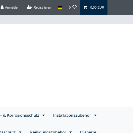
Anmelden
Registrieren
0
0,00 EUR
s- & Korrosionsschutz
Installationszubehör
itsschutz
Reinigungszubehör
Ölsperre